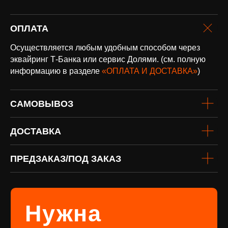
ОПЛАТА
оплата и
доставка
Осуществляется любым удобным способом через
Доставка по всей России и странам
СНГ
эквайринг Т-Банка или сервис Долями. (см. полную
информацию в разделе
«ОПЛАТА И ДОСТАВКА»
)
Подробнее
САМОВЫВОЗ
ДОСТАВКА
ПРЕДЗАКАЗ/ПОД ЗАКАЗ
винил
Под заказ
Если вы не нашли интересующую
виниловую пластинку или хотите
оформить предзаказ определённого
издания, заполните форму