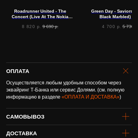
Написать в Telegram
Roadrunner United - The
Green Day - Saviors (
Concert (Live At The Nokia
Black Marbled) (L
Theatre) (Red, Black & White)
8 820
р.
9 690
р.
4 700
р.
5 730
р
(LP)
оплата и
доставка
Доставка по всей России и странам
ОПЛАТА
СНГ
Осуществляется любым удобным способом через
Подробнее
эквайринг Т-Банка или сервис Долями. (см. полную
информацию в разделе
«ОПЛАТА И ДОСТАВКА»
)
САМОВЫВОЗ
ДОСТАВКА