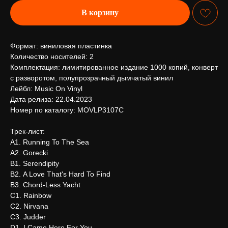
В корзину
Формат: виниловая пластинка
Количество носителей: 2
Комплектация: лимитированное издание 1000 копий, конверт
с разворотом, полупрозрачный дымчатый винил
Лейбл: Music On Vinyl
Дата релиза: 22.04.2023
Номер по каталогу: MOVLP3107C
Трек-лист:
А1. Running To The Sea
А2. Gorecki
В1. Serendipity
В2. A Love That's Hard To Find
В3. Chord-Less Yacht
С1. Rainbow
С2. Nirvana
С3. Judder
D1. I Came Here For You