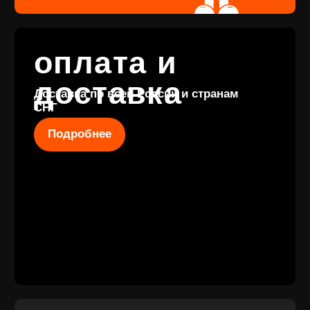
КОНТАКТЫ
+7 (911) 027 77
12
INFO@VINYLFAMILY.SHOP
КАТАЛОГ
КЛИЕНТАМ
Новые
Под заказ
поступления
Оплата и
Предзаказы
доставка
Скидки
Винил с
Отзывы
историей
Публичная оферта
Аксессуары
Политика
Значки
конфиденциальности
Подарочные
сертификаты