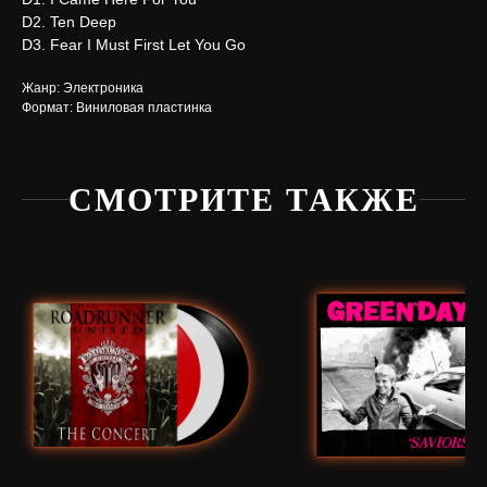
D2. Ten Deep
D3. Fear I Must First Let You Go
Жанр: Электроника
Формат: Виниловая пластинка
СМОТРИТЕ ТАКЖЕ
Нужна
помощь?
Напишите нам, мы ответим
на все вопросы и поможем
с заказом