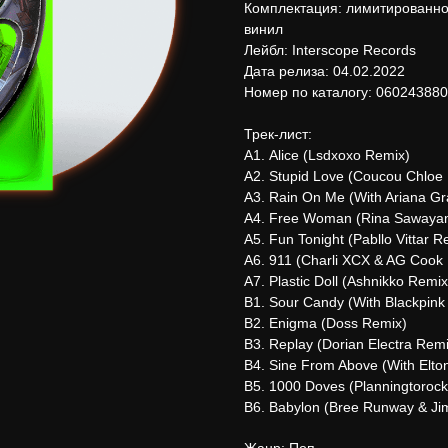
Комплектация: лимитированное
винил
Лейбл: Interscope Records
Дата релиза: 04.02.2022
Номер по каталогу: 06024388
Трек-лист:
А1. Alice (Lsdxoxo Remix)
А2. Stupid Love (Coucou Chloe
А3. Rain On Me (With Ariana Gr
А4. Free Woman (Rina Sawayam
А5. Fun Tonight (Pabllo Vittar R
А6. 911 (Charli XCX & AG Cook
А7. Plastic Doll (Ashnikko Remix
В1. Sour Candy (With Blackpink
В2. Enigma (Doss Remix)
В3. Replay (Dorian Electra Remi
В4. Sine From Above (With Elton
В5. 1000 Doves (Planningtoroc
В6. Babylon (Bree Runway & J