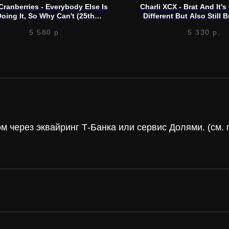
Cranberries - Everybody Else Is
Charli XCX - Brat And It'
oing It, So Why Can't (25th
Different But Also Still B
Anniversary Edition) (LP)
(LP)
5 580
р.
5 330
р.
 через эквайринг Т-Банка или сервис Долями. (см