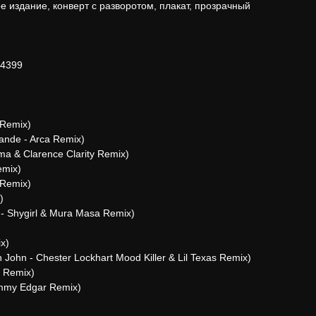
 издание, конверт с разворотом, плакат, прозрачный
04399
 Remix)
ande - Arca Remix)
a & Clarence Clarity Remix)
emix)
 Remix)
)
 - Shygirl & Mura Masa Remix)
x)
 John - Chester Lockhart Mood Killer & Lil Texas Remix)
k Remix)
immy Edgar Remix)